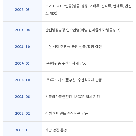
SGS HACCP인증(냉동, 냉장-어패류, 갑각류, 연체류, 반건
2002. 03
조 제품)
2003. 08
한진냉장공장 인수합병(제빙·건어물제조·냉동창고)
2003. 10
부산 사하 장림동 공장 신축, 확장 이전
2004. 01
(주)아워홈 수산식자재 납품
2004. 10
(주)푸드머스(풀무원) 수산식자재 납품
2005. 06
식품의약품안전청 HACCP 업체 지정
2006. 02
삼성 에버랜드 수산식품 납품
2006. 11
하남 공장 준공