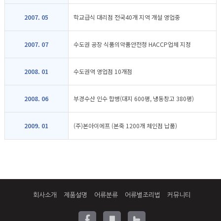
2007. 05
학교급식 대리점 전국40개 지역 개설 영업중
2007. 07
수도권 공장 식품의약품안전청 HACCP업체 지정
2008. 01
수도권역 영업점 10개점
2008. 06
부경수산 인수 합병(대지 600평, 냉동창고 380평)
2009. 01
(주)본아이에프 (본죽 1200개 체인점 납품)
회사소개
제품설명
어류분류
어류별조리법
커뮤니티