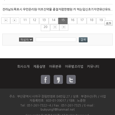
전라남도목포시 우먼온리원 미프진약물 중절저렴한병원 카 먹는임신초기자연유산유도..
11
12
13
14
15
16
17
18
19
20
회사소개
제품설명
어류분류
어류별조리법
커뮤니티
주소 : 부산광역시 사하구 장림번영로 84번길 27 / 상호 : 부경수산(주) / 사업
자등록번호 : 603-81-39017 / 대표 : 노증현
Tel : 051-261-7322~4 / Fax : 051-261-7325 / E-mail :
bukyungf@hanmail.net