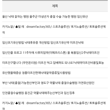
제목
울산 낙태 잘하는 병원 울주군 미성년자 중절 수술 가능한 병원 임신유산
카지노알/ ♣텔 레 : dreamfactory365/ 스포츠솔루션/ 토지노솔루션/ 토토솔루션제
작
임신초기유산방법 낙태후유증 개선방법 임신초기유산약 미­프진낙­태
임신인줄 모르고 11주차에 사후피임약(미페프리스톤) 을 복용임신2주낙­태미­프진
미프진구합니다 (우먼온리원) 미프진 먹고 담배펴도 되나요?낙태약미프진비용및효능
유산했을때증상 정품미프진판매낙태알약종류및사용방법
부산 낙태(중절)가능한산부인과 영도구 약물낙태 중절수술병원 자연유산원인
인천중절수술병원 옹진군 약물낙태해주는산부인과 임신징후
카지노알/ ♣텔 레 : dreamfactory365/ 스포츠솔루션/ 토지노솔루션/ 토토솔루션제
작