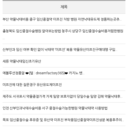
제목
부산 약물낙태비용 중구 임신중절약 미프진 처방 병원 자연낙태유도제 정품파는곳추..
충청북도 임신중절수술병원 알아보는방법 청주시 상당구 임신중절수술비용저렴한병원
..
산부인과 임신 여부 확인 없이 낙태약 ‘미프진’ 복용 약물유산미프진구매대행 구입..
세류 약물낙태임신초기유산
에볼루션정품알 ❤️{텔 : dreamfactory365}❤️ 카지노 밴..
미프진에 대한 질문경구 유산유도제미­프진
제주도 서귀포시 약물중절가격 거제 밀양 보호자없이 당일수술 밀양 김해 약물낙태후..
인천 산부인과낙태수술비용 서구 중절수술가능한병원 약물낙­태약 사용방법
목포 임신중절수술 후유증 및 유산약 미프진 부작용임신중절약미프진성분 복용후주의..