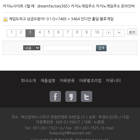
카지노사이트 <탤 레 : dreamfactory365> 카지노게임주소 카지노게임주소 온라인바..
게임도하고 상금도받자! 0１O=7465 = 3464 인디언 홀덤 블루게임
1
2
3
4
5
6
7
8
9
10
회사소개
제품설명
어류분류
어류별조리법
커뮤니티
주소 : 부산광역시 사하구 장림번영로 84번길 27 / 상호 : 부경수산(주) / 사업
자등록번호 : 603-81-39017 / 대표 : 노증현
Tel : 051-261-7322~4 / Fax : 051-261-7325 / E-mail :
bukyungf@hanmail.net