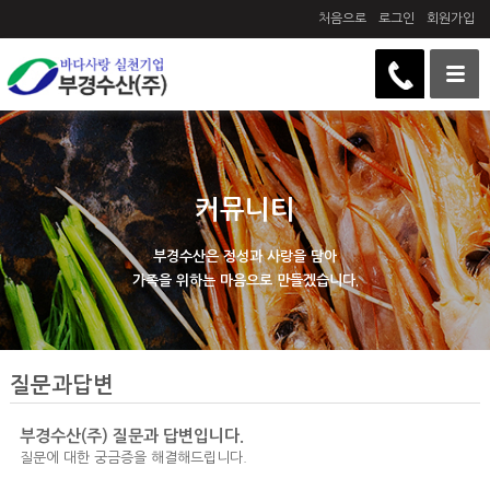
처음으로
로그인
회원가입
커뮤니티
부경수산은 정성과 사랑을 담아
가족을 위하는 마음으로 만들겠습니다.
질문과답변
부경수산(주) 질문과 답변입니다.
질문에 대한 궁금증을 해결해드립니다.