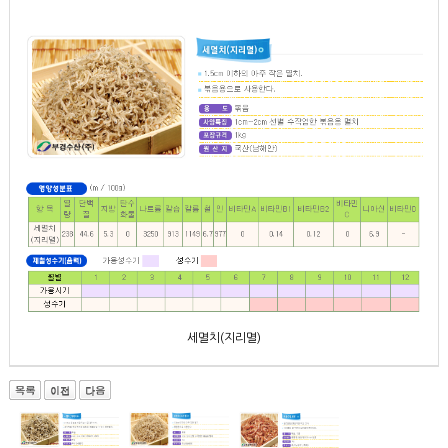
세멸치(지리멸)